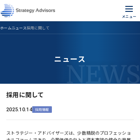
Skip
to
the
content
ホーム
ニュース
採用に関して
ニュース
採用に関して
2025.10.14
採用情報
ストラテジー・アドバイザーズは、少数精鋭のプロフェッショ
ナルファームであり、企業価値の向上と資本市場の健全な発展