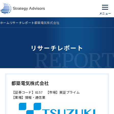
Skip
to
the
content
ホーム
リサーチレポート
都築電気株式会社
リサーチレポート
都築電気株式会社
【証券コード】
8157
【市場】
東証プライム
【業種】
情報・通信業