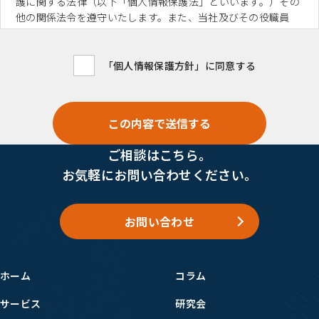
護に関する法律（以下「個人情報保護法」といいます。）その
他の関係法令を遵守いたします。また、当社及びその役職員
は、業務にあたり以下の個人情報保護方針を遵守いたします。
なお、本プライバシーポリシーにおいて、「個人情報」、「個
人データ」及び「保有個人データ」は、個人情報保護法の定義
「個人情報保護方針」に同意する
に従います。
個人情報の取扱い
当社は、個人情報の取得について、利用目的をできる限り特定
し、適法かつ公正な手段によって取得を行います。また、個人
情報の利用は、特定した利用目的の達成に必要な範囲内で行い
ご相談はこちら。
ます。
お気軽にお問い合わせください。
個人情報の適正な管理
当社は、個人情報の安全管理措置を講じ、個人情報への不正ア
クセス又は個人情報の漏えい、滅失若しくは毀損の防止及び是
お問い合わせ
正に努めます。詳細は「当社における個人情報の取扱いについ
て」「７．安全管理措置」に記載のとおりとなります。
個人情報に関する相談・苦情のお問い合わせ
当社は、個人情報に関するお問い合わせや苦情に対し、適切に
ホーム
コラム
対応いたします。窓口については、以下の「当社における個人
情報の取扱いについて」「９. お問合わせ窓口」をご参照くだ
サービス
研究会
さい。