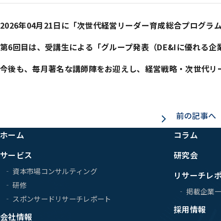
2026
年
04
月
21
日に「次世代経営リーダー育成総合プログ
第
6
回目は、受講生による「グループ発表（
DE&Iに優れる企
今後も、毎月著名な講師陣をお迎えし、経営戦略・次世代リ
前の記事へ
ホーム
コラム
サービス
研究会
資本市場コンサルティング
リサーチレ
研修
掲載企業
スポンサードリサーチレポート
採用情報
会社情報