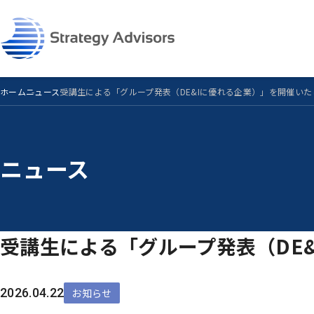
Skip
to
the
content
ホーム
ニュース
受講生による「グループ発表（DE&Iに優れる企業）」を開催い
ニュース
受講生による「グループ発表（DE
2026.04.22
お知らせ