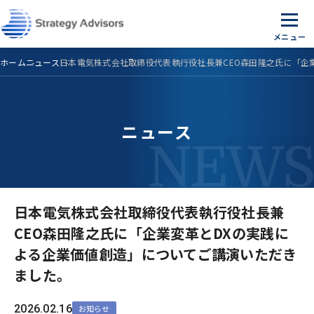
Skip
to
the
content
ホーム
ニュース
日本電気株式会社取締役代表執行役社長兼CEO森田隆之氏に「企
ニュース
日本電気株式会社取締役代表執行役社長兼
CEO森田隆之氏に「企業変革とDXの実践に
よる企業価値創造」についてご講演いただき
ました。
2026.02.16
お知らせ