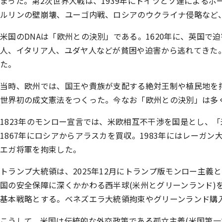
まった。第2次世界大戦は、1939年にドイツとソ連による
ルリンの壁崩壊、ユーゴ内戦、ロシアのウクライナ侵略など
米国のDNAは「欧州との決別」である。1620年に、英国
人、イタリア人、ユダヤ人などが貧困や迫害から逃れてきた。
た。
当時、欧州では、国王や貴族が支配する絶対王制や植民地を
世界初の成文憲法をつくった。今なお「欧州との決別」は多
1823年のモンロー宣言では、米欧相互不干渉を国是とし、
1867年にロシアからアラスカを買収。1983年にはレーガン
エガ将軍を拘束した。
トランプ大統領は、2025年12月にトランプ版モンロー主義
国の安全保障に深くかかわる西半球(米州とグリーンランド)
基本戦略とする。ベネズエラ大統領拘束やグリーンランド購
こうして、米国は伝統的な外交政策である孤立主義(米国第一