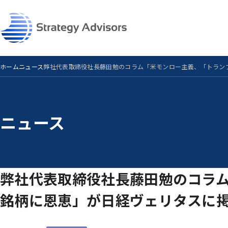
Skip
to
the
content
ホーム
ニュース
弊社代表取締役社長藤田勉のコラム「米モンロー主義、「トラン
ニュース
弊社代表取締役社長藤田勉のコラム
銘柄に恩恵」が日経ヴェリタスに