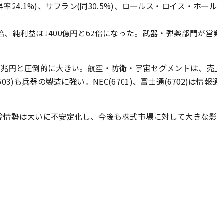
4.1%)、サフラン(同30.5%)、ロールス・ロイス・ホール
2.1倍、純利益は1400億円と62倍になった。武器・弾薬部門が
は1.5兆円と圧倒的に大きい。航空・防衛・宇宙セグメントは、売
機(6503)も兵器の製造に強い。NEC(6701)、富士通(6702)
障情勢は大いに不安定化し、今後も株式市場に対して大きな影