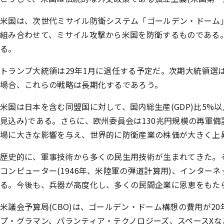
米国は、次世代ミサイル防衛システム「ゴールデン・ドーム」
組み合わせて、ミサイル攻撃から米国を防衛するものである
る。
トランプ大統領は29年1月に退任する予定だ。次期大統領
場合、これらの戦略は長期化するであろう。
米国は日本を含む同盟国に対して、国内総生産(GDP)比5%以上
見込み)である。さらに、欧州委員会は130兆円規模の再軍
場に大きな影響を与え、世界的に防衛産業の株価が大きく上
歴史的に、軍事技術から多くの民生用技術が生まれてきた。その
コンピューター(1946年、米陸軍の弾道計算用)、インターネッ
る。今後も、兵器が高度化し、多くの民間企業に恩恵をもた
米議会予算局(CBO)は、ゴールデン・ドーム構想の費用が2
プ・グラマン、パランティア・テクノロジーズ、スペースXな