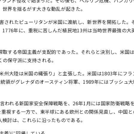
ポーランド侵攻で始まった。その後も、ベルリン危機、ハンガ
、世界を揺るがす大きな動乱が起きた。
で迫害されたピューリタンが米国に渡航し、新世界を開拓した。
1776年に、重税に苦しんだ植民地13州は当時世界最強の大
搾取する帝国主義が支配的であった。それらと決別し、米国
くの保守派に支持される。
「米州大陸は米国の縄張り」と主張した。米国は1803年にフ
大統領がグレナダのオースティン将軍、1989年にはブッシュ大
と言われる新国家安全保障戦略を、26年1月には国家防衛戦略
を重視する一方で、東半球にある欧州との関係見直し、中国と
入検討は、これらに沿ったものである。
主義)に回帰している。