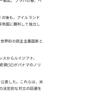
リー動乱、プラハの春、ベ
その後も、アイルランド
英帝国に勝利して独立し
は世界初の民主主義国家と
ランスからルイジアナ、
統領(父)がパナマのノリ
を公表した。これらは、米
の決定的な対立の回避を