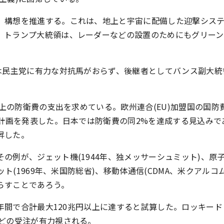
構想を推進する。これは、地上と宇宙に配備した迎撃システム
。トランプ大統領は、レーダーなどの設置のためにもグリーン
選は民主党に有力な対抗馬がおらず、後継者としてバンス副大
の防衛費の支出を求めている。欧州連合(EU)加盟国の国防費GD
備計画を発表した。日本では防衛費の同2%を達成する見込み
昇した。
例が、ジェット機(1944年、独メッサーシュミット)、原子力
ト(1969年、米国防総省)、移動体通信(CDMA、米クアルコ
らすことであろう。
0年間で合計最大120兆円以上に達すると試算した。ロッキー
どの受注が有力視される。