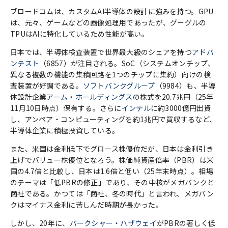
ブロードコムは、カスタムAI半導体の設計に強みを持つ。GPU
は、元々、ゲームなどの画像処理用であったが、グーグルの
TPUはAIに特化しているため性能が高い。
日本では、半導体検査装置で世界最大級のシェアを持つ
アドバ
ンテスト
（6857）が注目される。SoC（システムオンチップ、
異なる複数の機能の集積回路を1つのチップに集約）向けの検
査装置が好調である。
ソフトバンクグループ
（9984）も、半導
体設計企業
アーム・ホールディングス
の株式を20.7兆円（25年
11月10日時点）保有する。さらに
インテル
に約3000億円出資
し、アンペア・コンピューティングを約1兆円で買収するなど、
半導体企業に積極投資している。
また、米国は金利低下でグロース株優位だが、日本は金利引き
上げでバリュー株優位となろう。株価純資産倍率（PBR）は米
国の4.7倍と比較し、日本は1.6倍と低い（25年末時点）。相場
のテーマは「低PBRの修正」であり、その中核がメガバンクと
商社である。かつては「商社、冬の時代」と言われ、メガバン
クはマイナス金利に苦しんだ時期が長かった。
しかし、20年に、
バークシャー・ハザウェイ
がPBRの著しく低