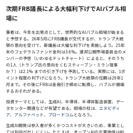
次期
FRB
議長による大幅利下げで
AI
バブル相
場に
筆者は、今年を出発点として、世界的なAIバブル相場が始まる
と予想する。26年5月にFRB議長が交代するが、トランプ大統
領の意向を受けて、新議長は大幅な利下げを実施しよう。25年
末のフェデラルファンド金利は3.6%。連邦公開市場委員会のメ
ンバーの予想（いわゆるドットチャート）によると、そのうち
の1人（トランプ氏の意向をくむスティーブン・ミラン理事
か？）は2.1% までの引き下げを予測している。実際には、1ポ
イント程度の利下げになろう。トランプ大統領の任期は29年1
月まで。その後にFRBは金融引き締めに転換し、バブルが崩壊
するおそれがある。
投資テーマとしては、生成AI、半導体、半導体製造装置、デー
タセンター関連などが有望である。相場の柱は、
エヌビディ
ア
、
アルファベット
、
ブロードコム
となろう。
生成AI開発は参入者が多くかつコストが大きいため、事業とし
ては利益が出しにくい。たとえば、オープンAIの企業価値は約