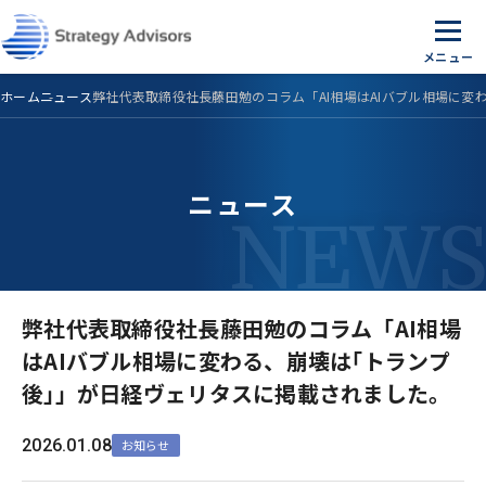
Skip
to
the
content
ホーム
ニュース
弊社代表取締役社長藤田勉のコラム「AI相場はAIバブル相場に変
ニュース
弊社代表取締役社長藤田勉のコラム「AI相場
はAIバブル相場に変わる、崩壊は｢トランプ
後｣」が日経ヴェリタスに掲載されました。
2026.01.08
お知らせ