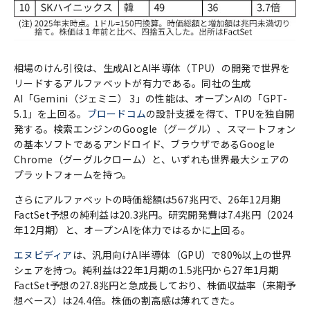
相場のけん引役は、生成AIとAI半導体（TPU）の開発で世界を
リードするアルファベットが有力である。同社の生成
AI「Gemini（ジェミニ） 3」の性能は、オープンAIの「GPT-
5.1」を上回る。
ブロードコム
の設計支援を得て、TPUを独自開
発する。検索エンジンのGoogle（グーグル）、スマートフォン
の基本ソフトであるアンドロイド、ブラウザであるGoogle
Chrome（グーグルクローム）と、いずれも世界最大シェアの
プラットフォームを持つ。
さらにアルファベットの時価総額は567兆円で、26年12月期
FactSet予想の純利益は20.3兆円。研究開発費は7.4兆円（2024
年12月期）と、オープンAIを体力ではるかに上回る。
エヌビディア
は、汎用向けAI半導体（GPU）で80%以上の世界
シェアを持つ。純利益は22年1月期の1.5兆円から27年1月期
FactSet予想の27.8兆円と急成長しており、株価収益率（来期予
想ベース）は24.4倍。株価の割高感は薄れてきた。