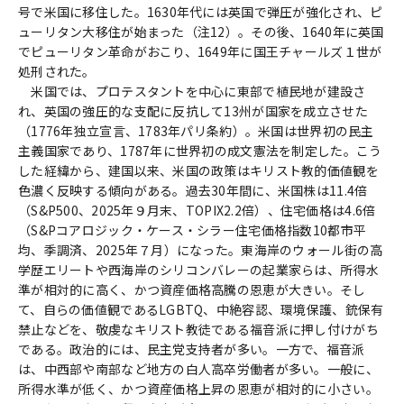
号で米国に移住した。1630年代には英国で弾圧が強化され、ピ
ューリタン大移住が始まった（注12）。その後、1640年に英国
でピューリタン革命がおこり、1649年に国王チャールズ１世が
処刑された。
米国では、プロテスタントを中心に東部で植民地が建設さ
れ、英国の強圧的な支配に反抗して13州が国家を成立させた
（1776年独立宣言、1783年パリ条約）。米国は世界初の民主
主義国家であり、1787年に世界初の成文憲法を制定した。こう
した経緯から、建国以来、米国の政策はキリスト教的価値観を
色濃く反映する傾向がある。過去30年間に、米国株は11.4倍
（S&P500、2025年９月末、TOPIX2.2倍）、住宅価格は4.6倍
（S&Pコアロジック・ケース・シラー住宅価格指数10都市平
均、季調済、2025年７月）になった。東海岸のウォール街の高
学歴エリートや西海岸のシリコンバレーの起業家らは、所得水
準が相対的に高く、かつ資産価格高騰の恩恵が大きい。そし
て、自らの価値観であるLGBTQ、中絶容認、環境保護、銃保有
禁止などを、敬虔なキリスト教徒である福音派に押し付けがち
である。政治的には、民主党支持者が多い。一方で、福音派
は、中西部や南部など地方の白人高卒労働者が多い。一般に、
所得水準が低く、かつ資産価格上昇の恩恵が相対的に小さい。