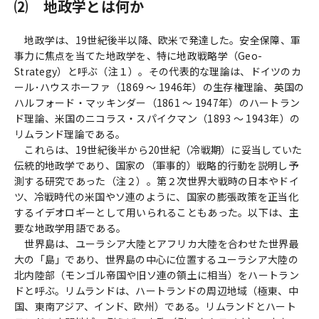
⑵ 地政学とは何か
地政学は、19世紀後半以降、欧米で発達した。安全保障、軍
事力に焦点を当てた地政学を、特に地政戦略学（Geo-
Strategy）と呼ぶ（注１）。その代表的な理論は、ドイツのカ
ール･ハウスホーファ（1869 ～ 1946年）の生存権理論、英国の
ハルフォード・マッキンダー（1861 ～ 1947年）のハートラン
ド理論、米国のニコラス・スパイクマン（1893 ～ 1943年）の
リムランド理論である。
これらは、19世紀後半から20世紀（冷戦期）に妥当していた
伝統的地政学であり、国家の（軍事的）戦略的行動を説明し予
測する研究であった（注２）。第２次世界大戦時の日本やドイ
ツ、冷戦時代の米国やソ連のように、国家の膨張政策を正当化
するイデオロギーとして用いられることもあった。以下は、主
要な地政学用語である。
世界島は、ユーラシア大陸とアフリカ大陸を合わせた世界最
大の「島」であり、世界島の中心に位置するユーラシア大陸の
北内陸部（モンゴル帝国や旧ソ連の領土に相当）をハートラン
ドと呼ぶ。リムランドは、ハートランドの周辺地域（極東、中
国、東南アジア、インド、欧州）である。リムランドとハート