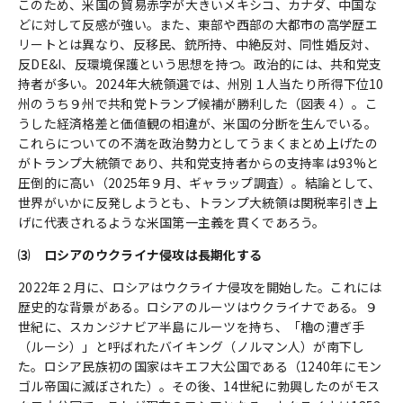
このため、米国の貿易赤字が大きいメキシコ、カナダ、中国な
どに対して反感が強い。また、東部や西部の大都市の高学歴エ
リートとは異なり、反移民、銃所持、中絶反対、同性婚反対、
反DE&I、反環境保護という思想を持つ。政治的には、共和党支
持者が多い。2024年大統領選では、州別１人当たり所得下位10
州のうち９州で共和党トランプ候補が勝利した（図表４）。こ
うした経済格差と価値観の相違が、米国の分断を生んでいる。
これらについての不満を政治勢力としてうまくまとめ上げたの
がトランプ大統領であり、共和党支持者からの支持率は93%と
圧倒的に高い（2025年９月、ギャラップ調査）。結論として、
世界がいかに反発しようとも、トランプ大統領は関税率引き上
げに代表されるような米国第一主義を貫くであろう。
⑶ ロシアのウクライナ侵攻は長期化する
2022年２月に、ロシアはウクライナ侵攻を開始した。これには
歴史的な背景がある。ロシアのルーツはウクライナである。９
世紀に、スカンジナビア半島にルーツを持ち、「櫓の漕ぎ手
（ルーシ）」と呼ばれたバイキング（ノルマン人）が南下し
た。ロシア民族初の国家はキエフ大公国である（1240年にモン
ゴル帝国に滅ぼされた）。その後、14世紀に勃興したのがモス