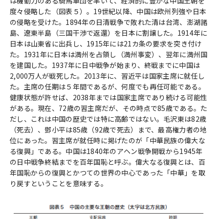
は機動力のある騎馬軍団を率いて、経済的に豊かな中国王朝を
度々侵略した（図表５）。19世紀以降、中国は欧州列強や日本
の侵略を受けた。1894年の日清戦争で敗れた清は台湾、澎湖諸
島、遼東半島（三国干渉で返還）を日本に割譲した。1914年に
日本は山東省に出兵し、1915年には21カ条の要求を突き付け
た。1931年に日本は満州を占領し（満州事変）、翌年に満州国
を建国した。1937年に日中戦争が始まり、終戦までに中国は
2,000万人が戦死した。2013年に、習近平は国家主席に就任し
た。主席の任期は５年間であるが、何度でも再任可能である。
健康状態が許せば、2038年までは国家主席であり続ける可能性
がある。現在、72歳の習主席だが、その時点で85歳である。た
だし、これは中国の歴史では特に高齢ではない。毛沢東は82歳
（死去）、鄧小平は85歳（92歳で死去）まで、最高権力者の地
位にあった。習主席が就任時に掲げたのが「中華民族の偉大な
る復興」である。中国は1840年のアヘン戦争開戦から1945年
の日中戦争終結までを百年国恥と呼ぶ。偉大なる復興とは、百
年国恥からの復興とかつての世界の中心であった「中華」を取
り戻すということを意味する。