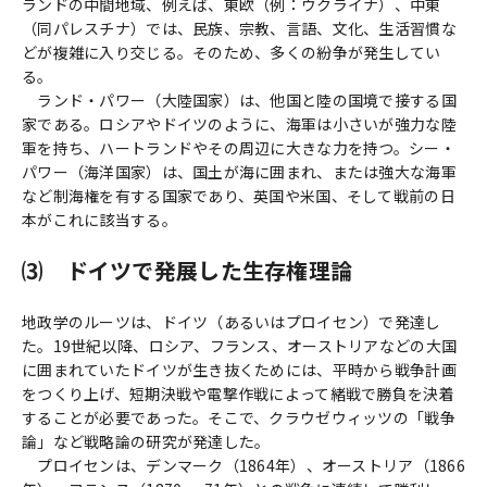
ランドの中間地域、例えば、東欧（例：ウクライナ）、中東
（同パレスチナ）では、民族、宗教、言語、文化、生活習慣な
どが複雑に入り交じる。そのため、多くの紛争が発生してい
る。
ランド・パワー（大陸国家）は、他国と陸の国境で接する国
家である。ロシアやドイツのように、海軍は小さいが強力な陸
軍を持ち、ハートランドやその周辺に大きな力を持つ。シー・
パワー（海洋国家）は、国土が海に囲まれ、または強大な海軍
など制海権を有する国家であり、英国や米国、そして戦前の日
本がこれに該当する。
⑶ ドイツで発展した生存権理論
地政学のルーツは、ドイツ（あるいはプロイセン）で発達し
た。19世紀以降、ロシア、フランス、オーストリアなどの大国
に囲まれていたドイツが生き抜くためには、平時から戦争計画
をつくり上げ、短期決戦や電撃作戦によって緒戦で勝負を決着
することが必要であった。そこで、クラウゼウィッツの「戦争
論」など戦略論の研究が発達した。
プロイセンは、デンマーク（1864年）、オーストリア（1866