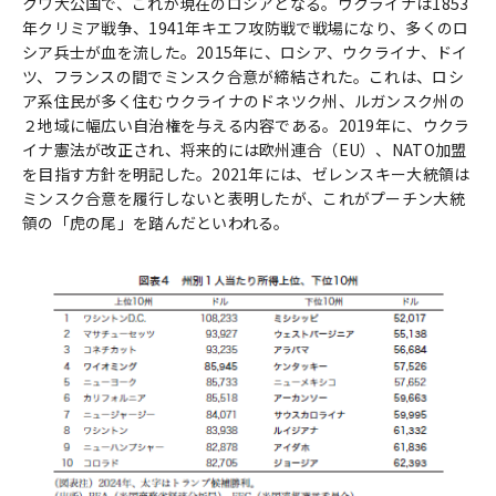
クワ大公国で、これが現在のロシアとなる。ウクライナは1853
年クリミア戦争、1941年キエフ攻防戦で戦場になり、多くのロ
シア兵士が血を流した。2015年に、ロシア、ウクライナ、ドイ
ツ、フランスの間でミンスク合意が締結された。これは、ロシ
ア系住民が多く住むウクライナのドネツク州、ルガンスク州の
２地域に幅広い自治権を与える内容である。2019年に、ウクラ
イナ憲法が改正され、将来的には欧州連合（EU）、NATO加盟
を目指す方針を明記した。2021年には、ゼレンスキー大統領は
ミンスク合意を履行しないと表明したが、これがプーチン大統
領の「虎の尾」を踏んだといわれる。