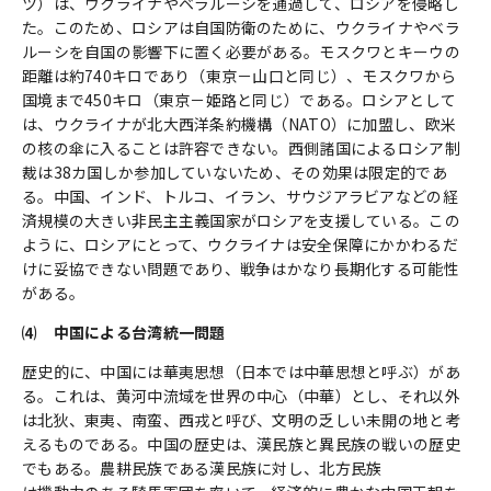
ツ）は、ウクライナやベラルーシを通過して、ロシアを侵略し
た。このため、ロシアは自国防衛のために、ウクライナやベラ
ルーシを自国の影響下に置く必要がある。モスクワとキーウの
距離は約740キロであり（東京－山口と同じ）、モスクワから
国境まで450キロ（東京－姫路と同じ）である。ロシアとして
は、ウクライナが北大西洋条約機構（NATO）に加盟し、欧米
の核の傘に入ることは許容できない。西側諸国によるロシア制
裁は38カ国しか参加していないため、その効果は限定的であ
る。中国、インド、トルコ、イラン、サウジアラビアなどの経
済規模の大きい非民主主義国家がロシアを支援している。この
ように、ロシアにとって、ウクライナは安全保障にかかわるだ
けに妥協できない問題であり、戦争はかなり長期化する可能性
がある。
⑷ 中国による台湾統一問題
歴史的に、中国には華夷思想（日本では中華思想と呼ぶ）があ
る。これは、黄河中流域を世界の中心（中華）とし、それ以外
は北狄、東夷、南蛮、西戎と呼び、文明の乏しい未開の地と考
えるものである。中国の歴史は、漢民族と異民族の戦いの歴史
でもある。農耕民族である漢民族に対し、北方民族