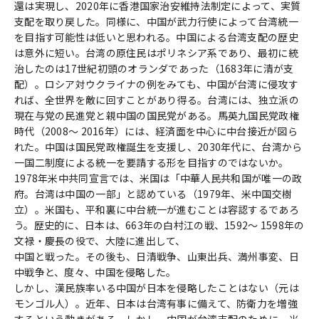
還は実現し、2020年に香港国家治安維持法制定によって、実質
支配を取り戻した。同様に、中国が武力行使によって台湾統一
を目指す可能性は低いと思われる。中国による台湾支配の歴史
は意外に短い。台湾の原住民はポリネシア系であり、最初に統
治したのは17世紀初頭のオランダであった（1683年に清が支
配）。ロシア対ウクライナの例をみても、中国が台湾に侵攻す
れば、全世界を敵に回すことがあり得る。台湾には、独立派の
現在与党の民進党と親中国の国民党がある。馬英九国民党政権
時代（2008～ 2016年）には、経済面を中心に中台接近が図ら
れた。中国は国民党政権誕生を支援し、2030年代に、台湾から
一国二制度による統一を要請する形を目指すのではないか。
1978年米中共同宣言では、米国は「中華人民共和国が唯一の政
府。台湾は中国の一部」と認めている（1979年、米中国交樹
立）。米国も、平和裏に中台統一が進むことは容認するであろ
う。歴史的に、日本は、663年の白村江の戦、1592～ 1598年の
文禄・慶長の役で、大陸に進出して、
中国と戦った。その後も、日清戦争、山東出兵、満州事変、日
中戦争と、度々、中国を侵略した。
しかし、漢民族率いる中国が日本を侵略したことはない（元は
モンゴル人）。近年、日本は台湾有事に備えて、防衛力を増強
するという動きがある。しかし、中国が台湾支配のために、米