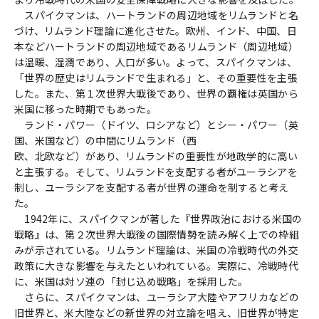
スパイクマンは、ハートランドの周辺地域をリムランドと名
づけ、リムランド理論に進化させた。欧州、インド、中国、日
本などハートランドの周辺地域であるリムランド（周辺地域）
は温暖、湿潤であり、人口が多い。よって、スパイクマンは、
「世界の歴史はリムランドで生まれる」と、その重要性を主張
した。また、第１次世界大戦後であり、世界の覇権は英国から
米国に移った時期でもあった。
ランド・パワー（ドイツ、ロシアなど）とシー・パワー（英
国、米国など）の中間にリムランド（西
欧、北欧など）があり、リムランドの重要性が地政学的に高い
と主張する。そして、リムランドを支配する者がユーラシアを
制し、ユーラシアを支配する者が世界の運命を制すると考え
た。
1942年に、スパイクマンが著した『世界政治における米国の
戦略』は、第２次世界大戦後の国際情勢を読み解く上での枠組
みが示されている。リムランド理論は、米国の冷戦時代の外交
政策に大きな影響を与えたといわれている。実際に、冷戦時代
に、米国は対ソ連の「封じ込め戦略」を採用した。
さらに、スパイクマンは、ユーラシア大陸やアフリカなどの
旧世界と、米大陸などの新世界の対立論を唱え、旧世界が特定