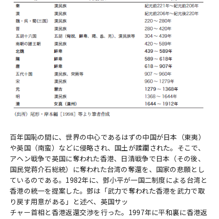
百年国恥の間に、世界の中心であるはずの中国が日本（東夷）
や英国（南蛮）などに侵略され、国土が蹂躙された。そこで、
アヘン戦争で英国に奪われた香港、日清戦争で日本（その後、
国民党蒋介石総統）に奪われた台湾の奪還を、国家の悲願とし
ているのである。1982年に、鄧小平が一国二制度による台湾と
香港の統一を提案した。鄧は「武力で奪われた香港を武力で取
り戻す用意がある」と述べ、英国サッ
チャー首相と香港返還交渉を行った。1997年に平和裏に香港返