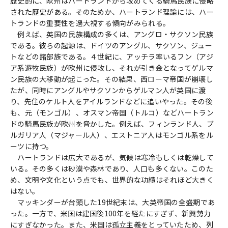
歴史的に、欧州はハートランドから攻めてくる騎馬民族に侵略
された歴史がある。そのためか、ハートランド理論には、ハー
トランドの重要性を過大視する傾向がみられる。
例えば、英国の民族構成の多くは、アングロ・サクソン民族
である。彼らの起源は、ドイツのアングル、サクソン、ジュー
トなどの諸部族である。４世紀に、アッチラ率いるフン（アジ
ア系遊牧民族）が欧州に侵攻し、それが引き金となってゲルマ
ン民族の大移動が起こった。その結果、西ローマ帝国が崩壊し
たが、同時にアングルやサクソンからゲルマン人が英国に渡
り、先住のケルト人をアイルランドなどに追いやった。その後
も、元（モンゴル）、オスマン帝国（トルコ）などハートラン
ドの騎馬民族が欧州を脅かした。例えば、フィンランド人、ブ
ルガリア人（マジャール人）、エストニア人はモンゴル系をル
ーツに持つ。
ハートランドは広大であるが、気候は寒冷もしくは乾燥して
いる。その多くは砂漠や森林であり、人口も多くない。このた
め、文明や文化という点でも、世界的な功績はそれほど大きく
はない。
マッキンダーが台頭した19世紀末は、大英帝国の全盛期であ
った。一方で、米国は建国後100年を経たにすぎず、新興勢力
にすぎなかった。また、米国は孤立主義をとっていたため、列