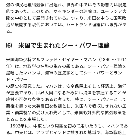
強の植民地獲得競争に出遅れ、世界の中ではその影響力は限定
的であった。このため、マッキンダーの理論は、ユーラシア大
陸を中心として展開されている。つまり、米国を中心に国際政
治が展開する現代においては、ハートランド理論には限界があ
る。
⑹ 米国で生まれたシー・パワー理論
米国海軍少将アルフレッド・セイヤー・マハン（1840 ～ 1914
年）は、地政学の名称の生みの親である。シー・パワー理論を
提唱したマハンは、海軍の歴史家としてシー・パワーとラン
ド・パワー
の歴史を研究した。マハンは、安全保障上そして経済上、海洋
が重要であり、世界大国になるためには海洋を掌握することが
絶対不可欠な条件であると考えた。特に、シー・パワーとして
覇権を握った大英帝国を教訓とし、米国内で吸収しきれない工
業・商業製品の受け入れ先として、米国も対外的な拡張政策を
とることを主張した。
1902年に、中東という用語を初めて用いたのも、マハンであ
る。中東とは、アラブとインドに挟まれた地域で、海軍戦略上