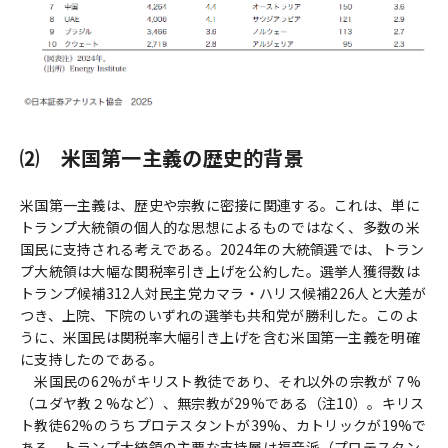
⑵ 米国第一主義の歴史的背景
米国第一主義は、歴史や宗教に密接に関連する。これは、単に
トランプ大統領の個人的な思想によるものではなく、多数の米
国民に支持される考えである。2024年の大統領選では、トラン
プ大統領は大幅な関税率引き上げを公約した。選挙人獲得数は
トランプ候補312人対民主党カマラ・ハリス候補226人と大差が
つき、上院、下院のいずれの選挙も共和党が勝利した。このよ
うに、米国民は関税率大幅引き上げを含む米国第一主義を明確
に支持したのである。
米国民の62%がキリスト教徒であり、それ以外の宗教が７%
（ユダヤ教２%など）、無宗教が29%である（注10）。キリス
ト教徒62%のうちプロテスタントが39%、カトリックが19%で
ある。トランプ大統領の主要な支持層は福音派（プロテスタン