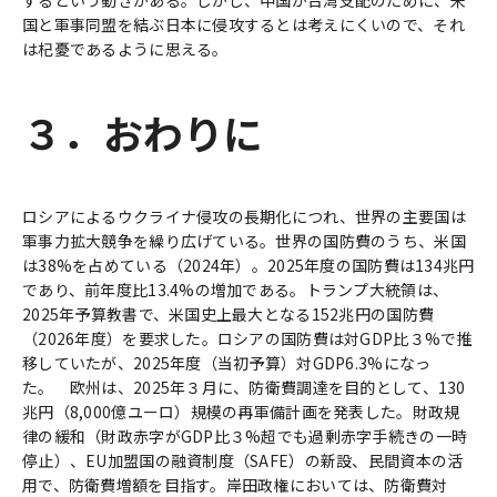
国と軍事同盟を結ぶ日本に侵攻するとは考えにくいので、それ
は杞憂であるように思える。
３．おわりに
ロシアによるウクライナ侵攻の長期化につれ、世界の主要国は
軍事力拡大競争を繰り広げている。世界の国防費のうち、米国
は38%を占めている（2024年）。2025年度の国防費は134兆円
であり、前年度比13.4%の増加である。トランプ大統領は、
2025年予算教書で、米国史上最大となる152兆円の国防費
（2026年度）を要求した。ロシアの国防費は対GDP比３%で推
移していたが、2025年度（当初予算）対GDP6.3%になっ
た。 欧州は、2025年３月に、防衛費調達を目的として、130
兆円（8,000億ユーロ）規模の再軍備計画を発表した。財政規
律の緩和（財政赤字がGDP比３%超でも過剰赤字手続きの一時
停止）、EU加盟国の融資制度（SAFE）の新設、民間資本の活
用で、防衛費増額を目指す。岸田政権においては、防衛費対