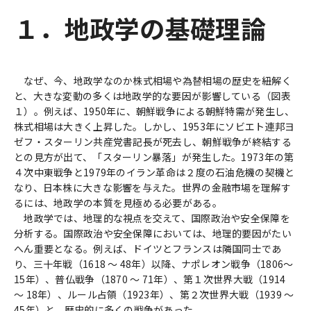
１．地政学の基礎理論
なぜ、今、地政学なのか株式相場や為替相場の歴史を紐解く
と、大きな変動の多くは地政学的な要因が影響している（図表
１）。例えば、1950年に、朝鮮戦争による朝鮮特需が発生し、
株式相場は大きく上昇した。しかし、1953年にソビエト連邦ヨ
ゼフ・スターリン共産党書記長が死去し、朝鮮戦争が終結する
との見方が出て、「スターリン暴落」が発生した。1973年の第
４次中東戦争と1979年のイラン革命は２度の石油危機の契機と
なり、日本株に大きな影響を与えた。世界の金融市場を理解す
るには、地政学の本質を見極める必要がある。
地政学では、地理的な視点を交えて、国際政治や安全保障を
分析する。国際政治や安全保障においては、地理的要因がたい
へん重要となる。例えば、ドイツとフランスは隣国同士であ
り、三十年戦（1618 ～ 48年）以降、ナポレオン戦争（1806～
15年）、普仏戦争（1870 ～ 71年）、第１次世界大戦（1914
～ 18年）、ルール占領（1923年）、第２次世界大戦（1939 ～
45年）と、歴史的に多くの戦争があった。