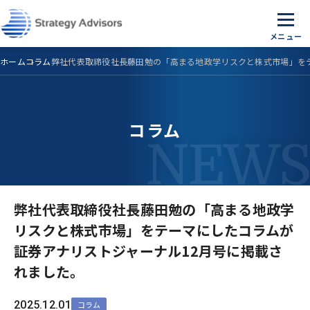
Skip
to
the
content
ホーム
コラム
弊社代表取締役社長藤田勉の「高まる地政学リスクと株式市場」を
コラム
弊社代表取締役社長藤田勉の「高まる地政学
リスクと株式市場」をテーマにしたコラムが
証券アナリストジャーナル12月号に掲載さ
れました。
2025.12.01
コラム