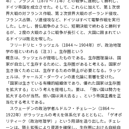
年）、フランス（1870 ～ 71年）との戦争に連続して勝利し、
ドイツ帝国を成立させた。そして、これらに加えて、第１次世
界大戦の対フランス作戦、第２次世界大戦のポーランド侵攻、
フランス占領、ソ連侵攻など、ドイツはすべて電撃作戦を実行
した。しかし、普仏戦争のように、短期決戦で終わると勝利す
るが、２度の大戦のように戦争が長引くと、大国に囲まれてい
るドイツは敗北を喫した。
フリードリヒ・ラッツェル（1844 ～ 1904年）が、政治地理
学の祖といわれる（注３）。生存圏という
概念は、ラッツェルが提唱したものである。生存圏理論は、国
家が自立して生存するために、生存圏があると考える。国家が
生き抜くためには、生存するための領土が必要となる。ラッツ
ェルは、チャールズ・ダーウィンの進化論に影響を受けた。
「国家は生きている有機的組織体であり、優れた国家は生存圏
を拡大する」という考えを提唱した。要は、「強い国は勢力を
拡大するのが当然。弱い国は消え去る」、という帝国主義を正
当化する考えである。
スウェーデンの政治学者ルドルフ・チェレーン（1864 ～
1922年）がラッツェルの考えを体系化するとともに、「ゲオポ
リティーク（政治地理学）」という用語を造り出した。チェレ
ーンは、領土拡張により資源を確保し、生存圏における自給自