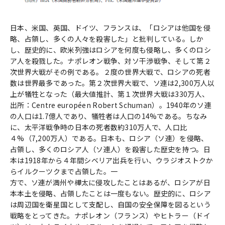
日本、米国、英国、ドイツ、フランスは、「ロシアは他国を侵
略、占領し、多くの人々を殺害した」と批判している。しか
し、歴史的に、欧米列強はロシアを何度も侵略し、多くのロシ
ア人を殺戮した。ナポレオン戦争、対ソ干渉戦争、そして第２
次世界大戦がその例である。２度の世界大戦で、ロシアの死者
数は世界最多であった。第２次世界大戦で、ソ連は2,300万人以
上が犠牲となった（最大値推計、第１次世界大戦は330万人、
出所：Centre européen Robert Schuman）。1940年のソ連
の人口は1.7億人であり、犠牲者は人口の14%である。ちなみ
に、太平洋戦争時の日本の死者数約310万人で、人口比
４%（7,200万人）である。日本も、ロシア（ソ連）を侵略、
占領し、多くのロシア人（ソ連人）を殺害した歴史を持つ。日
本は1918年から４年間シベリア出兵を行い、ウラジオストクか
らイルクーツクまで占領した。一
方で、ソ連が満州や樺太に侵攻したことはあるが、ロシアが日
本本土を侵略、占領したことは一度もない。歴史的に、ロシア
は周辺国を衛星国として支配し、自国の安全保障を図るという
戦略をとってきた。ナポレオン（フランス）やヒトラー（ドイ