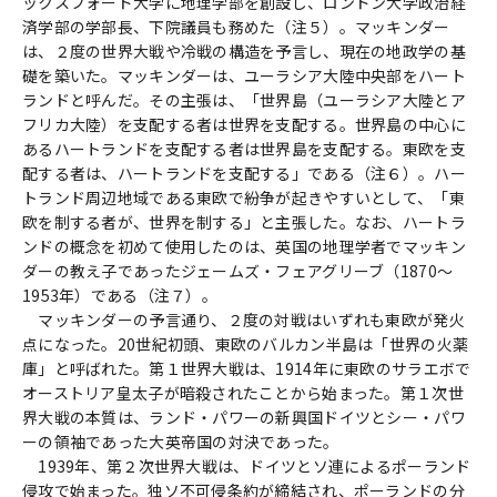
ックスフォード大学に地理学部を創設し、ロンドン大学政治経
済学部の学部長、下院議員も務めた（注５）。マッキンダー
は、２度の世界大戦や冷戦の構造を予言し、現在の地政学の基
礎を築いた。マッキンダーは、ユーラシア大陸中央部をハート
ランドと呼んだ。その主張は、「世界島（ユーラシア大陸とア
フリカ大陸）を支配する者は世界を支配する。世界島の中心に
あるハートランドを支配する者は世界島を支配する。東欧を支
配する者は、ハートランドを支配する」である（注６）。ハー
トランド周辺地域である東欧で紛争が起きやすいとして、「東
欧を制する者が、世界を制する」と主張した。なお、ハートラ
ンドの概念を初めて使用したのは、英国の地理学者でマッキン
ダーの教え子であったジェームズ・フェアグリーブ（1870～
1953年）である（注７）。
マッキンダーの予言通り、２度の対戦はいずれも東欧が発火
点になった。20世紀初頭、東欧のバルカン半島は「世界の火薬
庫」と呼ばれた。第１世界大戦は、1914年に東欧のサラエボで
オーストリア皇太子が暗殺されたことから始まった。第１次世
界大戦の本質は、ランド・パワーの新興国ドイツとシー・パワ
ーの領袖であった大英帝国の対決であった。
1939年、第２次世界大戦は、ドイツとソ連によるポーランド
侵攻で始まった。独ソ不可侵条約が締結され、ポーランドの分