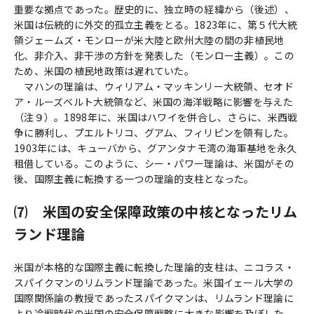
重要な拠点であった。歴史的に、独立時の経緯から（後述）、
米国は伝統的に外交的孤立主義をとる。1823年に、第５代大統
領ジェームズ・モンローが米大陸と欧州大陸の間の非植民地
化、非介入、非干渉の方針を発表した（モンロー主義）。この
ため、米国の植民地政策は遅れていた。
マハンの理論は、ウィリアム・マッキンリー大統領、セオド
ア・ルーズベルト大統領など、米国の海洋戦略に影響を与えた
（注９）。1898年に、米国はハワイを併合し、さらに、米西戦
争に勝利し、プエルトリコ、グアム、フィリピンを領有した。
1903年には、キューバから、グアンタナモ湾の海軍基地を永久
租借している。このように、シー・パワー理論は、米国がその
後、国際主義に転換する一つの理論的支柱となった。
⑺ 米国の安全保障政策の中核となったリム
ランド理論
米国が本格的な国際主義に転換した理論的支柱は、ニコラス・
スパイクマンのリムランド理論であった。米国イェール大学の
国際関係論の教授であったスパイクマンは、リムランド理論に
より冷戦時代の米国の安全保障戦略に大きな影響を及ぼした。