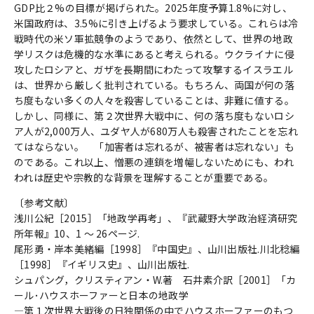
GDP比２%の目標が掲げられた。2025年度予算1.8%に対し、
米国政府は、3.5%に引き上げるよう要求している。これらは冷
戦時代の米ソ軍拡競争のようであり、依然として、世界の地政
学リスクは危機的な水準にあると考えられる。ウクライナに侵
攻したロシアと、ガザを長期間にわたって攻撃するイスラエル
は、世界から厳しく批判されている。もちろん、両国が何の落
ち度もない多くの人々を殺害していることは、非難に値する。
しかし、同様に、第２次世界大戦中に、何の落ち度もないロシ
ア人が2,000万人、ユダヤ人が680万人も殺害されたことを忘れ
てはならない。 「加害者は忘れるが、被害者は忘れない」も
のである。これ以上、憎悪の連鎖を増幅しないためにも、われ
われは歴史や宗教的な背景を理解することが重要である。
〔参考文献〕
浅川公紀［2015］「地政学再考」、『武蔵野大学政治経済研究
所年報』10、1 ～ 26ページ.
尾形勇・岸本美緒編［1998］『中国史』、山川出版社.川北稔編
［1998］『イギリス史』、山川出版社.
シュパング，クリスティアン・W.著 石井素介訳［2001］「カ
ール･ハウスホーファーと日本の地政学
―第１次世界大戦後の日独関係の中でハウスホーファーのもつ