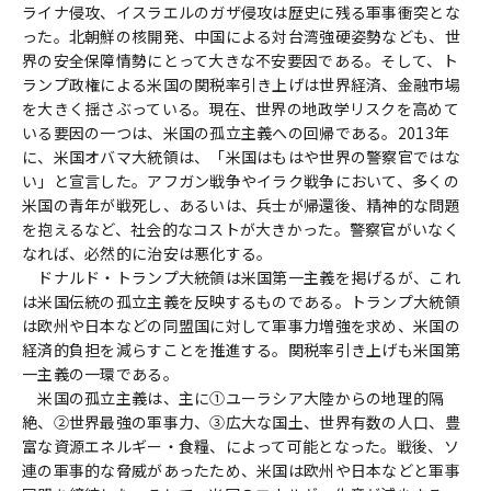
ライナ侵攻、イスラエルのガザ侵攻は歴史に残る軍事衝突とな
った。北朝鮮の核開発、中国による対台湾強硬姿勢なども、世
界の安全保障情勢にとって大きな不安要因である。そして、ト
ランプ政権による米国の関税率引き上げは世界経済、金融市場
を大きく揺さぶっている。現在、世界の地政学リスクを高めて
いる要因の一つは、米国の孤立主義への回帰である。2013年
に、米国オバマ大統領は、「米国はもはや世界の警察官ではな
い」と宣言した。アフガン戦争やイラク戦争において、多くの
米国の青年が戦死し、あるいは、兵士が帰還後、精神的な問題
を抱えるなど、社会的なコストが大きかった。警察官がいなく
なれば、必然的に治安は悪化する。
ドナルド・トランプ大統領は米国第一主義を掲げるが、これ
は米国伝統の孤立主義を反映するものである。トランプ大統領
は欧州や日本などの同盟国に対して軍事力増強を求め、米国の
経済的負担を減らすことを推進する。関税率引き上げも米国第
一主義の一環である。
米国の孤立主義は、主に①ユーラシア大陸からの地理的隔
絶、②世界最強の軍事力、③広大な国土、世界有数の人口、豊
富な資源エネルギー・食糧、によって可能となった。戦後、ソ
連の軍事的な脅威があったため、米国は欧州や日本などと軍事