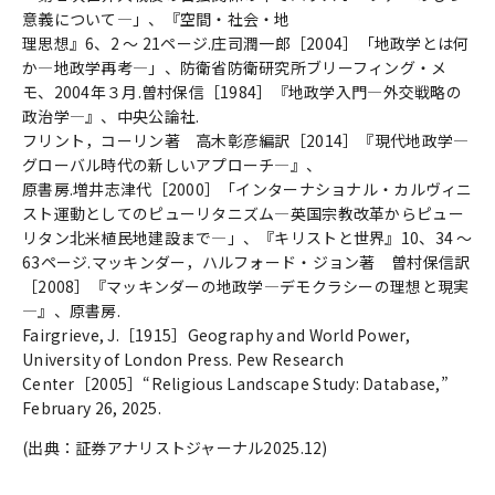
意義について―」、『空間・社会・地
理思想』6、2 ～ 21ページ.庄司潤一郎［2004］「地政学とは何
か―地政学再考―」、防衛省防衛研究所ブリーフィング・メ
モ、2004年３月.曽村保信［1984］『地政学入門―外交戦略の
政治学―』、中央公論社.
フリント，コーリン著 高木彰彦編訳［2014］『現代地政学―
グローバル時代の新しいアプローチ―』、
原書房.増井志津代［2000］「インターナショナル・カルヴィニ
スト運動としてのピューリタニズム―英国宗教改革からピュー
リタン北米植民地建設まで―」、『キリストと世界』10、34 ～
63ページ.マッキンダー，ハルフォード・ジョン著 曽村保信訳
［2008］『マッキンダーの地政学―デモクラシーの理想と現実
―』、原書房.
Fairgrieve, J.［1915］Geography and World Power,
University of London Press. Pew Research
Center［2005］“Religious Landscape Study: Database,”
February 26, 2025.
(出典：証券アナリストジャーナル2025.12)