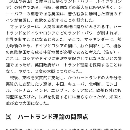
（米国や英国）と陸軍力に勝るランド・パワー（ドイツやロシ
ア）の対立である。当時、米国などの新大陸は歴史が浅く、シ
ー・パワーの覇者である英国は、普仏戦争に勝利した直後のド
イツが台頭し、東欧を支配することを懸念した。
マッキンダーは、大英帝国の覇権に陰りがみられる中、ハー
トランドをドイツやロシアなどのランド・パワーが制すれば、
世界を制すことになると考えた。そこで、マッキンダーは、勢
力均衡のため、ドイツとロシアの間に、独立国家として、複数
の東欧諸国から成る中間地帯が必要であると考えた（注８）。
これは、ロシアやドイツに東欧を支配させてはならないとの警
鐘であったが、英国政府がハートランド理論を採用することは
なく、やがて、２度の大戦につながった。
戦後、東欧を実質的に支配し、かつハートランドの大部分を
実質的に支配したソ連は、中国、キューバ、北朝鮮、モンゴ
ル、ベトナム、インド、エジプト、シリアなど、欧州以外にも
同盟国を広げた。世界を制覇するには至らなかったが、米国と
並び立つ大国になった。
⑸ ハートランド理論の問題点