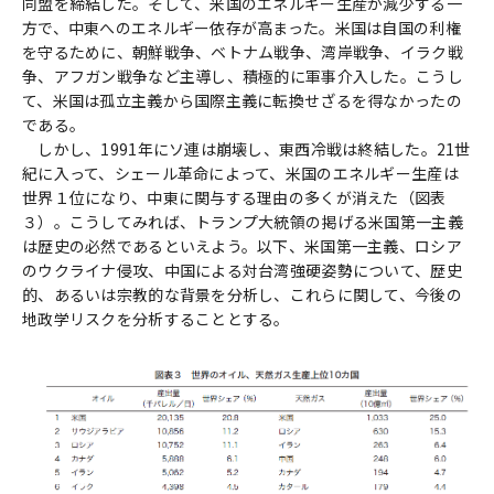
同盟を締結した。そして、米国のエネルギー生産が減少する一
方で、中東へのエネルギー依存が高まった。米国は自国の利権
を守るために、朝鮮戦争、ベトナム戦争、湾岸戦争、イラク戦
争、アフガン戦争など主導し、積極的に軍事介入した。こうし
て、米国は孤立主義から国際主義に転換せざるを得なかったの
である。
しかし、1991年にソ連は崩壊し、東西冷戦は終結した。21世
紀に入って、シェール革命によって、米国のエネルギー生産は
世界１位になり、中東に関与する理由の多くが消えた（図表
３）。こうしてみれば、トランプ大統領の掲げる米国第一主義
は歴史の必然であるといえよう。以下、米国第一主義、ロシア
のウクライナ侵攻、中国による対台湾強硬姿勢について、歴史
的、あるいは宗教的な背景を分析し、これらに関して、今後の
地政学リスクを分析することとする。