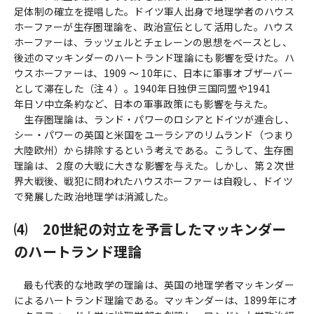
足体制の確立を提唱した。ドイツ軍人出身で地理学者のハウス
ホーファーが生存圏理論を、政治宣伝として活用した。ハウス
ホーファーは、ラッツェルとチェレーンの思想をベースとし、
後述のマッキンダーのハートランド理論にも影響を受けた。ハ
ウスホーファーは、1909 ～ 10年に、日本に軍事オブザーバー
として滞在した（注４）。1940年日独伊三国同盟や1941
年日ソ中立条約など、日本の軍事政策にも影響を与えた。
生存圏理論は、ランド・パワーのロシアとドイツが連合し、
シー・パワーの英国と米国をユーラシアのリムランド（つまり
大陸欧州）から排除するという考えである。こうして、生存圏
理論は、２度の大戦に大きな影響を与えた。しかし、第２次世
界大戦後、戦犯に問われたハウスホーファーは自殺し、ドイツ
で発展した政治地理学は消滅した。
⑷ 20世紀の対立を予言したマッキンダー
のハートランド理論
最も代表的な地政学の理論は、英国の地理学者マッキンダー
によるハートランド理論である。マッキンダーは、1899年にオ