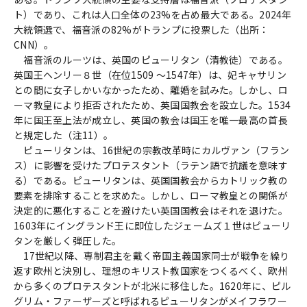
ト）であり、これは人口全体の23%を占め最大である。2024年
大統領選で、福音派の82%がトランプに投票した（出所：
CNN）。
福音派のルーツは、英国のピューリタン（清教徒）である。
英国王ヘンリー８世（在位1509 ～1547年）は、妃キャサリン
との間に女子しかいなかったため、離婚を試みた。しかし、ロ
ーマ教皇により拒否されたため、英国国教会を設立した。1534
年に国王至上法が成立し、英国の教会は国王を唯一最高の首長
と規定した（注11）。
ピューリタンは、16世紀の宗教改革時にカルヴァン（フラン
ス）に影響を受けたプロテスタント（ラテン語で抗議を意味す
る）である。ピューリタンは、英国国教会からカトリック教の
要素を排除することを求めた。しかし、ローマ教皇との関係が
決定的に悪化することを避けたい英国国教会はそれを退けた。
1603年にイングランド王に即位したジェームズ１世はピューリ
タンを厳しく弾圧した。
17世紀以降、専制君主を戴く帝国主義国家同士が戦争を繰り
返す欧州と決別し、理想のキリスト教国家をつくるべく、欧州
から多くのプロテスタントが北米に移住した。1620年に、ピル
グリム・ファーザーズと呼ばれるピューリタンがメイフラワー